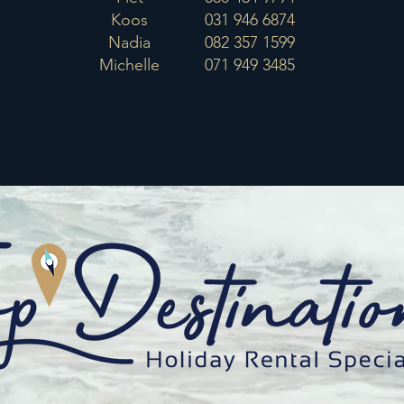
Koos
031 946 6874
Nadia
082 357 1599
Michelle
071 949 3485