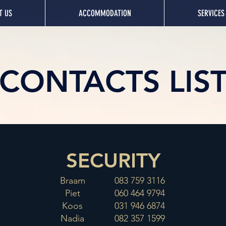
T US
ACCOMMODATION
SERVICES
CONTACTS LIS
SECURITY
Braam
083 759 3116
Piet
060 464 9794
Koos
031 946 6874
Nadia
082 357 1599